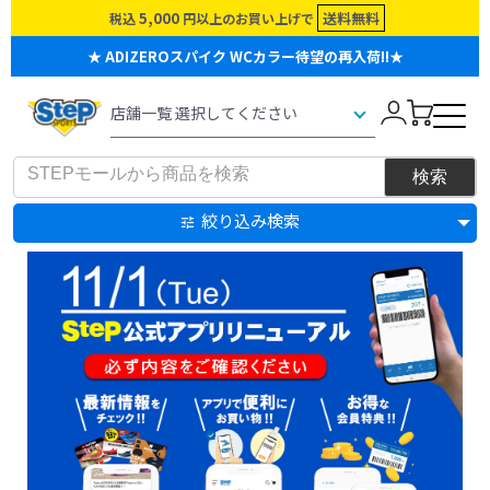
5,000
送料無料
税込
円以上のお買い上げで
★ ADIZEROスパイク WCカラー待望の再入荷!!★
絞り込み検索