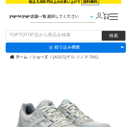
5,000
送料無料
税込
円以上のお買い上げで
絞り込み検索
ホーム
/
シューズ
/ [ASICS]ゲル-ソノマ TR62