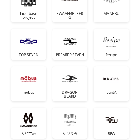
hide-base
SWAAN4RLBER
MANEBU
project
G
TOP SEVEN
PREMIER SEVEN
Recipe
mobus
DRAGON
buntA
BEARD
大和工房
たびりら
RFW