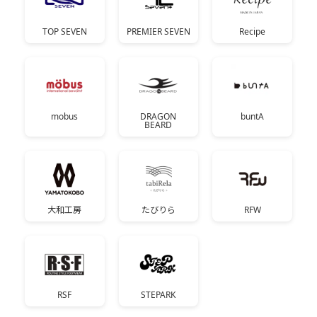
TOP SEVEN
PREMIER SEVEN
Recipe
mobus
DRAGON
buntA
BEARD
大和工房
たびりら
RFW
RSF
STEPARK