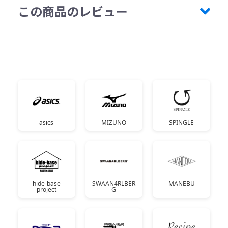
この商品のレビュー
asics
MIZUNO
SPINGLE
hide-base
SWAAN4RLBER
MANEBU
project
G