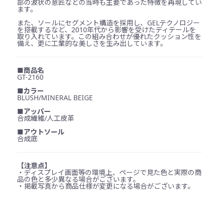
部の波状の意匠などの当時も主要であった特徴を再現してい
ます。
また、ソールにセグメント構造を採用し、GELテクノロジー
を搭載するなど、2010年代から影響を受けたディテールを
取り入れています。この組み合わせが優れたクッション性を
備え、更に工業的な美しさを生み出しています。
■商品名
GT-2160
■カラー
BLUSH/MINERAL BEIGE
■アッパー
合成繊維/人工皮革
■アウトソール
合成底
【注意点】
・ディスプレイ画面等の環境上、ページで見た色と実際の商
品の色と多少異なる場合がございます。
・掲載写真から商品仕様が変更になる場合がございます。