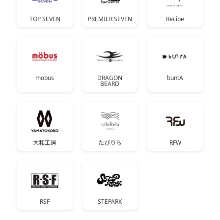
TOP SEVEN
PREMIER SEVEN
Recipe
mobus
DRAGON
buntA
BEARD
大和工房
たびりら
RFW
RSF
STEPARK