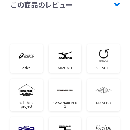
この商品のレビュー
asics
MIZUNO
SPINGLE
hide-base
SWAAN4RLBER
MANEBU
project
G