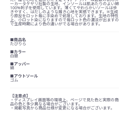
ーカータケヤリ社製の生地、インソールは肌あたりのよい綿
100%刺子を使用しています。薄くてやわらかいソールは歩
きやすく、はだしのような履き心地を実感できます。※生成
り原反をロット毎に手染めで処理しております。生地の特性
上、小ロット染になりますので毎ロット色の濃淡が出ますの
で生産時期により色の違いがでる場合があります。
■商品名
たびりら
■カラー
白銀
■アッパー
綿
■アウトソール
ゴム
【注意点】
・ディスプレイ画面等の環境上、ページで見た色と実際の商
品の色と多少異なる場合がございます。
・掲載写真から商品仕様が変更になる場合がございます。