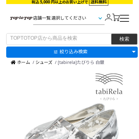
5,000
送料無料
税込
円以上のお買い上げで
絞り込み検索
Made
ホーム
/
シューズ
/ [tabirela]たびりら 白銀
in
Japan