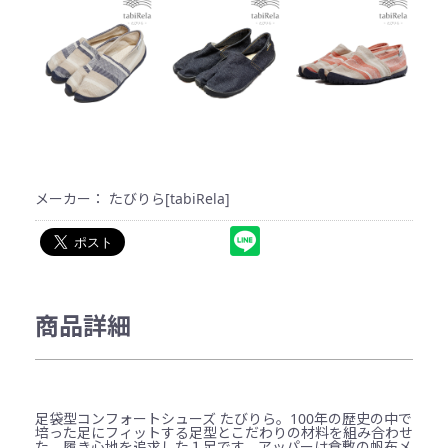
メーカー： たびりら[tabiRela]
商品詳細
足袋型コンフォートシューズ たびりら。100年の歴史の中で
培った足にフィットする足型とこだわりの材料を組み合わせ
た、履き心地を追求した１足です。アッパーは倉敷の帆布メ