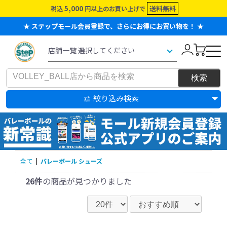
5,000
送料無料
税込
円以上のお買い上げで
★ ステップモール会員登録で、さらにお得にお買い物を！ ★
絞り込み検索
全て
|
バレーボール シューズ
26件
の商品が見つかりました