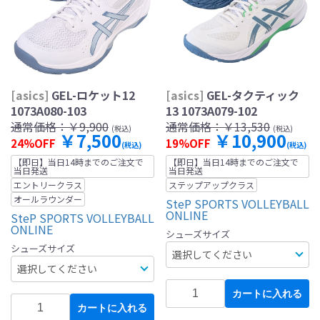
[asics]
GEL-ロケット12
[asics]
GEL-タクティック
1073A080-103
13 1073A079-102
通常価格：
￥9,900
通常価格：
￥13,530
(税込)
(税込)
￥7,500
￥10,900
24%OFF
19%OFF
(税込)
(税込)
【即日】当日14時までのご注文で
【即日】当日14時までのご注文で
当日発送
当日発送
エントリークラス
ステップアップクラス
オールラウンダー
SteP SPORTS VOLLEYBALL
ONLINE
SteP SPORTS VOLLEYBALL
ONLINE
シューズサイズ
シューズサイズ
カートに入れる
カートに入れる