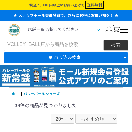
5,000
送料無料
税込
円以上のお買い上げで
★ ステップモール会員登録で、さらにお得にお買い物を！ ★
絞り込み検索
全て
|
バレーボール シューズ
34件
の商品が見つかりました