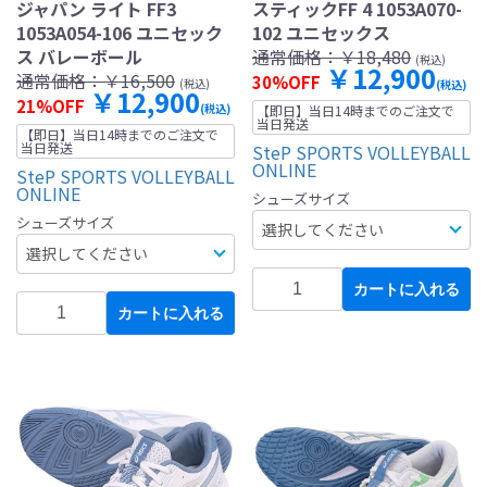
ジャパン ライト FF3
スティックFF 4 1053A070-
1053A054-106 ユニセック
102 ユニセックス
ス バレーボール
通常価格：
￥18,480
(税込)
￥12,900
通常価格：
￥16,500
30%OFF
(税込)
(税込)
￥12,900
21%OFF
(税込)
【即日】当日14時までのご注文で
当日発送
【即日】当日14時までのご注文で
当日発送
SteP SPORTS VOLLEYBALL
ONLINE
SteP SPORTS VOLLEYBALL
ONLINE
シューズサイズ
シューズサイズ
カートに入れる
カートに入れる