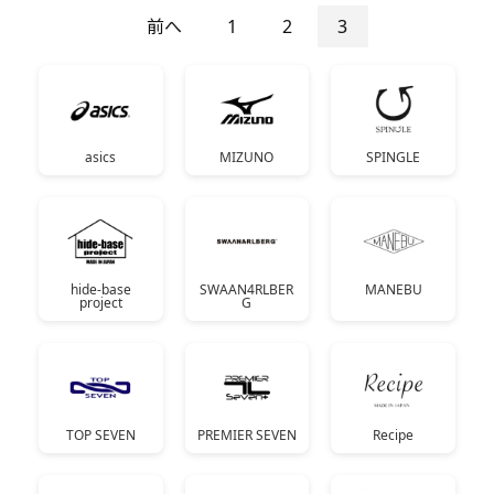
前へ
1
2
3
asics
MIZUNO
SPINGLE
hide-base
SWAAN4RLBER
MANEBU
project
G
TOP SEVEN
PREMIER SEVEN
Recipe