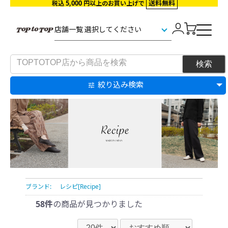
5,000
送料無料
税込
円以上のお買い上げで
絞り込み検索
ブランド:
レシピ[Recipe]
58件
の商品が見つかりました