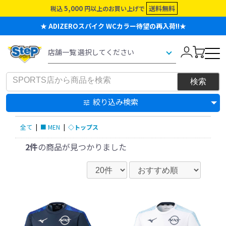
5,000
送料無料
税込
円以上のお買い上げで
★ ADIZEROスパイク WCカラー待望の再入荷!!★
絞り込み検索
全て
|
■ MEN
|
◇トップス
2件
の商品が見つかりました