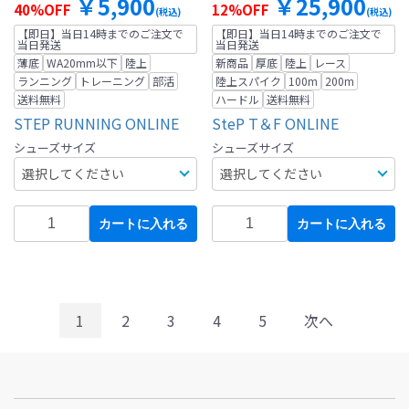
￥5,900
￥25,900
40%OFF
12%OFF
(税込)
(税込)
【即日】当日14時までのご注文で
【即日】当日14時までのご注文で
当日発送
当日発送
薄底
WA20mm以下
陸上
新商品
厚底
陸上
レース
ランニング
トレーニング
部活
陸上スパイク
100m
200m
送料無料
ハードル
送料無料
STEP RUNNING ONLINE
SteP T＆F ONLINE
シューズサイズ
シューズサイズ
カートに入れる
カートに入れる
1
2
3
4
5
次へ