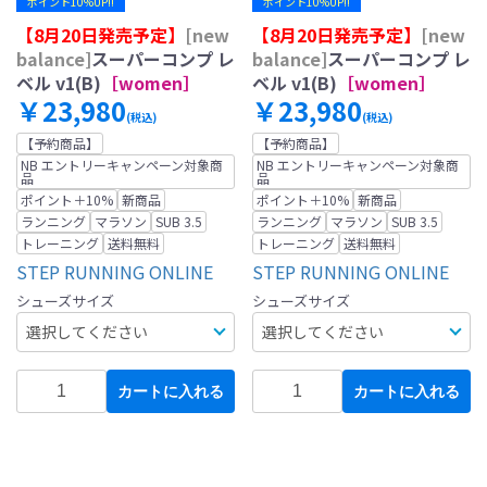
ポイント10%UP!!
ポイント10%UP!!
【8月20日発売予定】
[new
【8月20日発売予定】
[new
balance]
スーパーコンプ レ
balance]
スーパーコンプ レ
ベル v1(B)
［women］
ベル v1(B)
［women］
￥23,980
￥23,980
(税込)
(税込)
【予約商品】
【予約商品】
NB エントリーキャンペーン対象商
NB エントリーキャンペーン対象商
品
品
ポイント＋10%
新商品
ポイント＋10%
新商品
ランニング
マラソン
SUB 3.5
ランニング
マラソン
SUB 3.5
トレーニング
送料無料
トレーニング
送料無料
STEP RUNNING ONLINE
STEP RUNNING ONLINE
シューズサイズ
シューズサイズ
カートに入れる
カートに入れる