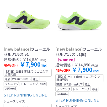
[new balance]
フューエル
[new balance]
フューエル
セル パルス v1
セル パルス v1(B)
通常価格：
￥14,850
［women］
(税込)
￥7,900
通常価格：
￥14,850
46%OFF
(税込)
(税込)
￥7,900
46%OFF
(税込)
【即日】当日14時までのご注文で
当日発送
【即日】当日14時までのご注文で
薄底
WA20mm以下
陸上
当日発送
ランニング
トレーニング
部活
薄底
WA20mm以下
陸上
送料無料
ランニング
トレーニング
部活
送料無料
STEP RUNNING ONLINE
STEP RUNNING ONLINE
シューズサイズ
シューズサイズ