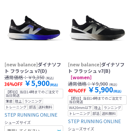
[new balance]
ダイナソフ
[new balance]
ダイナソフ
ト フラッシュ v7(D)
ト フラッシュ v7(B)
通常価格：
￥9,350
［women］
(税込)
￥5,900
通常価格：
￥9,900
36%OFF
(税込)
(税込)
￥5,900
40%OFF
(税込)
【即日】当日14時までのご注文で
当日発送
【即日】当日14時までのご注文で
薄底
陸上
ランニング
当日発送
トレーニング
部活
送料無料
WA20mm以下
陸上
ランニング
トレーニング
部活
送料無料
STEP RUNNING ONLINE
STEP RUNNING ONLINE
シューズサイズ
シューズサイズ