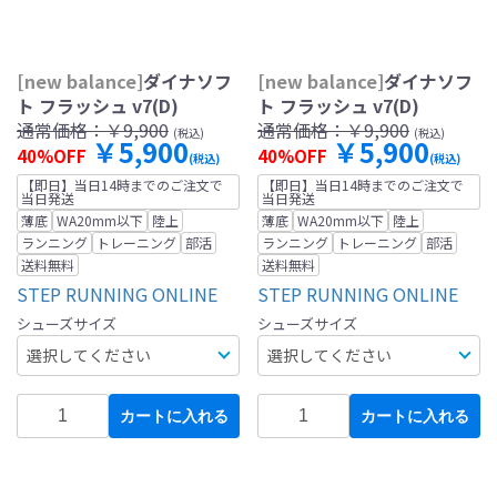
[new balance]
ダイナソフ
[new balance]
ダイナソフ
ト フラッシュ v7(D)
ト フラッシュ v7(D)
通常価格：
￥9,900
通常価格：
￥9,900
(税込)
(税込)
￥5,900
￥5,900
40%OFF
40%OFF
(税込)
(税込)
【即日】当日14時までのご注文で
【即日】当日14時までのご注文で
当日発送
当日発送
薄底
WA20mm以下
陸上
薄底
WA20mm以下
陸上
ランニング
トレーニング
部活
ランニング
トレーニング
部活
送料無料
送料無料
STEP RUNNING ONLINE
STEP RUNNING ONLINE
シューズサイズ
シューズサイズ
カートに入れる
カートに入れる