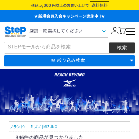
5,000
送料無料
税込
円以上のお買い上げで
★新規会員入会キャンペーン実施中!!★
絞り込み検索
ブランド:
ミズノ [MIZUNO]
346件
の商品が見つかりました