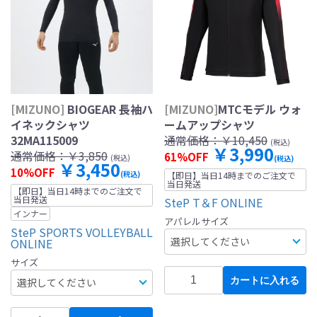
[MIZUNO]
BIOGEAR 長袖ハ
[MIZUNO]
MTCモデル ウォ
イネックシャツ
ームアップシャツ
32MA115009
通常価格：
￥10,450
(税込)
￥3,990
通常価格：
￥3,850
61%OFF
(税込)
(税込)
￥3,450
10%OFF
(税込)
【即日】当日14時までのご注文で
当日発送
【即日】当日14時までのご注文で
当日発送
SteP T＆F ONLINE
インナー
アパレルサイズ
SteP SPORTS VOLLEYBALL
ONLINE
サイズ
カートに入れる