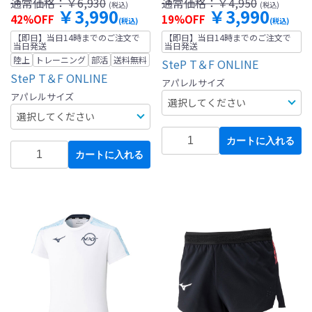
通常価格：
￥6,930
通常価格：
￥4,950
(税込)
(税込)
￥3,990
￥3,990
42%OFF
19%OFF
(税込)
(税込)
【即日】当日14時までのご注文で
【即日】当日14時までのご注文で
当日発送
当日発送
陸上
トレーニング
部活
送料無料
SteP T＆F ONLINE
SteP T＆F ONLINE
アパレルサイズ
アパレルサイズ
カートに入れる
カートに入れる