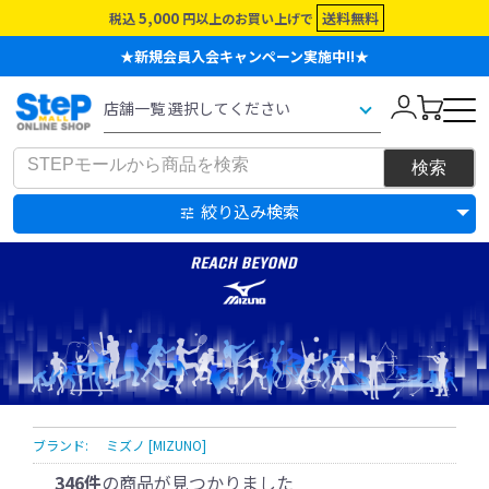
5,000
送料無料
税込
円以上のお買い上げで
★新規会員入会キャンペーン実施中!!★
絞り込み検索
ブランド:
ミズノ [MIZUNO]
346件
の商品が見つかりました