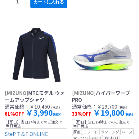
カートに入れる
[MIZUNO]
MTCモデル ウォ
[MIZUNO]
ハイパーワープ
ームアップシャツ
PRO
通常価格：
￥10,450
通常価格：
￥29,700
(税込)
(税込)
￥3,990
￥19,800
61%OFF
33%OFF
(税込)
(税込)
【即日】当日14時までのご注文で
【即日】当日14時までのご注文で
当日発送
当日発送
厚底
エリート
ランニング
レース
SteP T＆F ONLINE
マラソン
SUB 3
送料無料