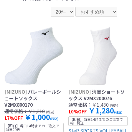
[MIZUNO]
バレーボールシ
[MIZUNO]
消臭ショートソ
ョートソックス
ックス V2MX200076
V2MX800170
通常価格：
￥1,430
(税込)
￥1,280
通常価格：
￥1,210
10%OFF
(税込)
(税込)
￥1,000
17%OFF
(税込)
【即日】当日14時までのご注文で
当日発送
【即日】当日14時までのご注文で
当日発送
SteP SPORTS VOLLEYBALL