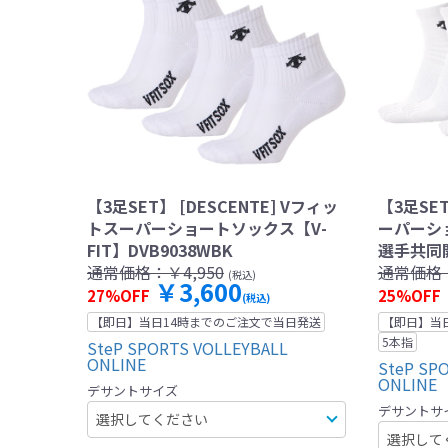
【3足SET】 [DESCENTE] Vフィッ
【3足SET
トスーパーショートソックス【V-
ーパーシ
FIT】DVB9038WBK
選手共同開
通常価格：
￥4,950
通常価格
(税込)
￥3,600
27%OFF
25%OFF
(税込)
【即日】当日14時までのご注文で当日発送
【即日】当
5本指
SteP SPORTS VOLLEYBALL
ONLINE
SteP SP
ONLINE
デサントサイズ
デサントサ