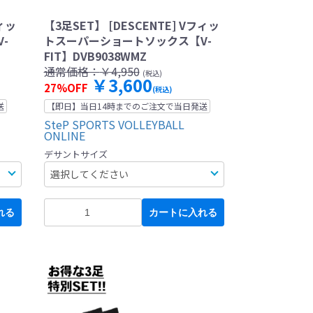
フィッ
【3足SET】 [DESCENTE] Vフィッ
-
トスーパーショートソックス【V-
FIT】DVB9038WMZ
通常価格：
￥4,950
(税込)
￥3,600
27%OFF
(税込)
送
【即日】当日14時までのご注文で当日発送
SteP SPORTS VOLLEYBALL
ONLINE
デサントサイズ
れる
カートに入れる