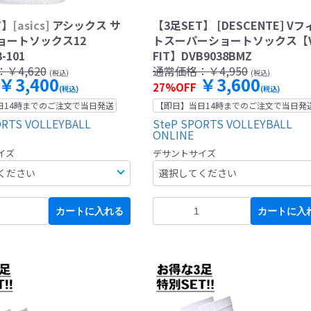
T】
[asics]
アシックス サ
【3足SET】 [DESCENTE] V
ョートソックス12
トスーパーショートソックス【V
3-101
FIT】DVB9038BMZ
：
￥4,620
通常価格：
￥4,950
(税込)
(税込)
￥3,400
￥3,600
27%OFF
(税込)
(税込)
日14時までのご注文で当日発送
【即日】当日14時までのご注文で当日発
ORTS VOLLEYBALL
SteP SPORTS VOLLEYBALL
ONLINE
イズ
デサントサイズ
カートに入れる
カートに入