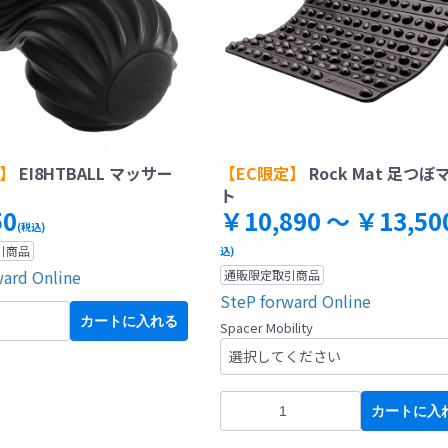
定】
EI8HTBALL マッサー
【EC限定】
Rock Mat 足つぼ
ト
50
￥10,890 ～ ￥13,50
(税込)
引商品
込)
ward Online
通販限定取引商品
SteP forward Online
カートに入れる
Spacer Mobility
カートに入