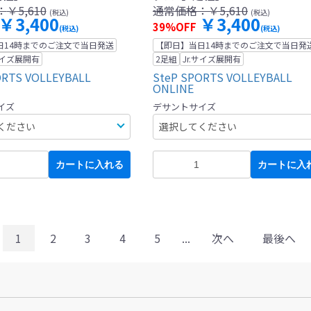
：
￥5,610
通常価格：
￥5,610
(税込)
(税込)
￥3,400
￥3,400
39%OFF
(税込)
(税込)
日14時までのご注文で当日発送
【即日】当日14時までのご注文で当日発
.サイズ展開有
2足組
Jr.サイズ展開有
ORTS VOLLEYBALL
SteP SPORTS VOLLEYBALL
ONLINE
イズ
デサントサイズ
カートに入れる
カートに入
1
2
3
4
5
...
次へ
最後へ