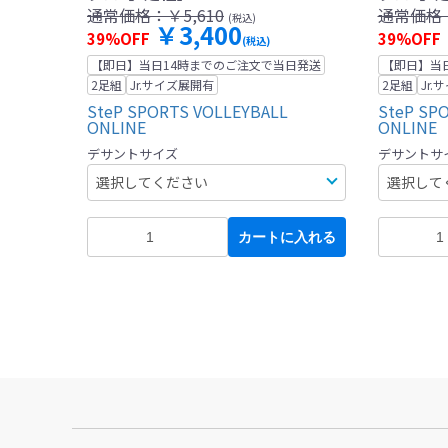
通常価格：
￥5,610
通常価格
(税込)
￥3,400
39%OFF
39%OFF
(税込)
【即日】当日14時までのご注文で当日発送
【即日】当
2足組
Jr.サイズ展開有
2足組
Jr
SteP SPORTS VOLLEYBALL
SteP SP
ONLINE
ONLINE
デサントサイズ
デサントサ
カートに入れる