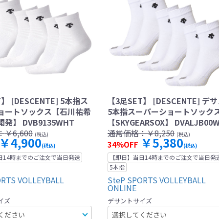
】 [DESCENTE] 5本指ス
【3足SET】 [DESCENTE] デ
ョートソックス【石川祐希
5本指スーパーショートソック
発】 DVB9135WHT
【SKYGEARSOX】 DVALJB00
：
￥6,600
通常価格：
￥8,250
(税込)
(税込)
￥4,900
￥5,380
34%OFF
(税込)
(税込)
日14時までのご注文で当日発送
【即日】当日14時までのご注文で当日発
5本指
ORTS VOLLEYBALL
SteP SPORTS VOLLEYBALL
ONLINE
イズ
デサントサイズ