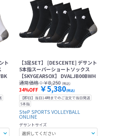
サント
【3足SET】 [DESCENTE] デサント
ス
5本指スーパーショートソックス
WBK
【SKYGEARSOX】 DVALJB00BWH
通常価格：
￥8,250
(税込)
￥5,380
34%OFF
(税込)
送
【即日】当日14時までのご注文で当日発送
5本指
SteP SPORTS VOLLEYBALL
ONLINE
デサントサイズ