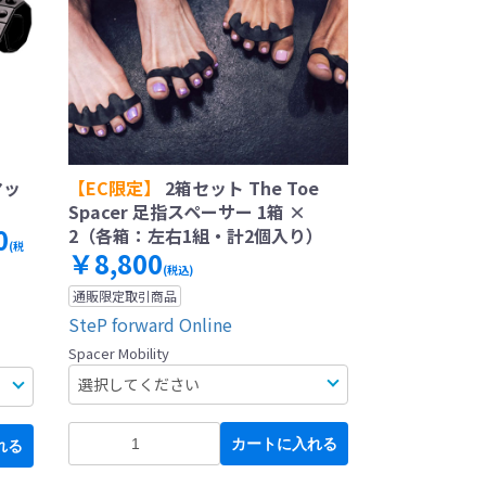
マッ
【EC限定】
2箱セット The Toe
Spacer 足指スペーサー 1箱 ×
0
2（各箱：左右1組・計2個入り）
(税
￥8,800
(税込)
通販限定取引商品
SteP forward Online
Spacer Mobility
カートに入れる
れる