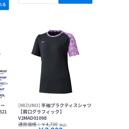
れる
ョー
[MIZUNO]
半袖プラクティスシャツ
521
【肩口グラフィック】
V2MAD01098
通常価格：
￥4,730
(税込)