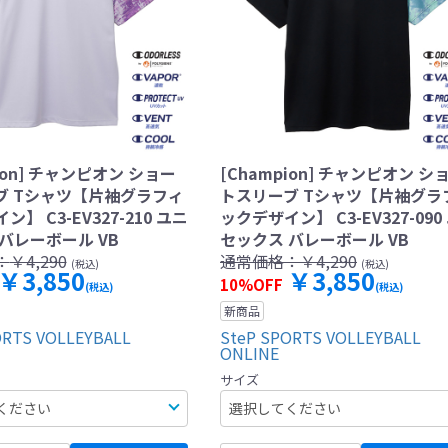
ion] チャンピオン ショー
[Champion] チャンピオン シ
ブ Tシャツ【片袖グラフィ
トスリーブ Tシャツ【片袖グラ
】 C3-EV327-210 ユニ
ックデザイン】 C3-EV327-090
バレーボール VB
セックス バレーボール VB
：
￥4,290
通常価格：
￥4,290
(税込)
(税込)
￥3,850
￥3,850
10%OFF
(税込)
(税込)
新商品
ORTS VOLLEYBALL
SteP SPORTS VOLLEYBALL
ONLINE
サイズ