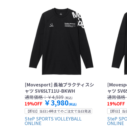
[Movesport] 長袖プラクティスシ
[Moves
ャツ SV6SLT11U-BKWH
ャツ SV6
通常価格：
￥4,939
通常価格
(税込)
￥3,980
19%OFF
19%OFF
(税込)
【即日】当日14時までのご注文で当日発送
【即日】当
SteP SPORTS VOLLEYBALL
SteP SP
ONLINE
ONLINE