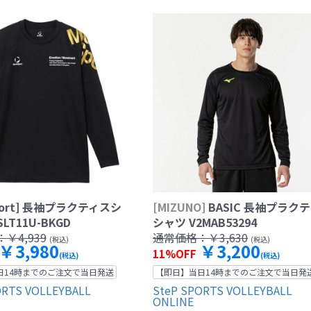
port] 長袖プラクティスシ
[MIZUNO]
BASIC 長袖プラク
SLT11U-BKGD
シャツ V2MAB53294
：
￥4,939
通常価格：
￥3,630
(税込)
(税込)
￥3,980
￥3,200
11%OFF
(税込)
(税込)
日14時までのご注文で当日発送
【即日】当日14時までのご注文で当日発
ORTS VOLLEYBALL
SteP SPORTS VOLLEYBALL
ONLINE