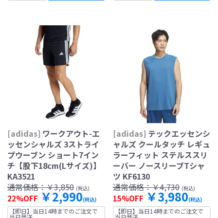
[adidas]
ワークアウト-エ
[adidas]
テックエッセンシ
ッセンシャルズ 3ストライ
ャルズ クールタッチ レギュ
プウーブン ショート7イン
ラーフィット ステルススリ
チ【股下18cm(Lサイズ)】
ーバー ノースリーブTシャ
KA3521
ツ KF6130
通常価格：
￥3,850
通常価格：
￥4,730
(税込)
(税込)
￥2,990
￥3,980
22%OFF
15%OFF
(税込)
(税込)
【即日】当日14時までのご注文で
【即日】当日14時までのご注文で
当日発送
当日発送