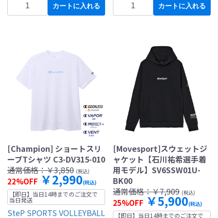
カートに入れる
カートに入れる
[Champion] ショートスリ
[Movesport]スウェットジ
ーブTシャツ C3-DV315-010
ャケット【石川祐希選手着
通常価格：
￥3,850
用モデル】SV6SSW01U-
(税込)
￥2,990
BK00
22%OFF
(税込)
通常価格：
￥7,909
(税込)
【即日】当日14時までのご注文で
￥5,900
当日発送
25%OFF
(税込)
SteP SPORTS VOLLEYBALL
【即日】当日14時までのご注文で