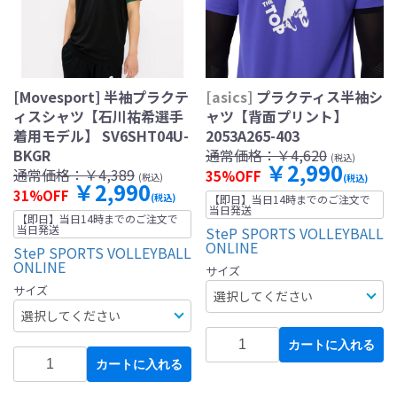
[Movesport] 半袖プラクテ
[asics]
プラクティス半袖シ
ィスシャツ【石川祐希選手
ャツ【背面プリント】
着用モデル】 SV6SHT04U-
2053A265-403
BKGR
通常価格：
￥4,620
(税込)
￥2,990
通常価格：
￥4,389
35%OFF
(税込)
(税込)
￥2,990
31%OFF
(税込)
【即日】当日14時までのご注文で
当日発送
【即日】当日14時までのご注文で
当日発送
SteP SPORTS VOLLEYBALL
ONLINE
SteP SPORTS VOLLEYBALL
ONLINE
サイズ
サイズ
カートに入れる
カートに入れる