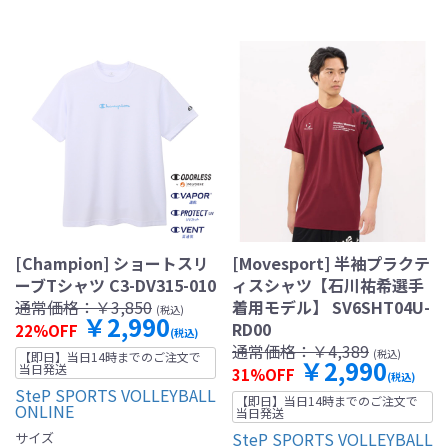
[Champion] ショートスリ
[Movesport] 半袖プラクテ
ーブTシャツ C3-DV315-010
ィスシャツ【石川祐希選手
通常価格：
￥3,850
着用モデル】 SV6SHT04U-
(税込)
￥2,990
RD00
22%OFF
(税込)
通常価格：
￥4,389
(税込)
【即日】当日14時までのご注文で
￥2,990
当日発送
31%OFF
(税込)
SteP SPORTS VOLLEYBALL
【即日】当日14時までのご注文で
ONLINE
当日発送
SteP SPORTS VOLLEYBALL
サイズ