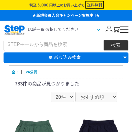
5,000
送料無料
税込
円以上のお買い上げで
★新規会員入会キャンペーン実施中!!★
絞り込み検索
全て
|
JVA公認
733件
の商品が見つかりました