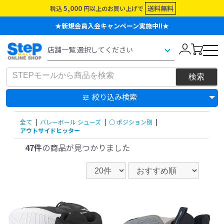
5,000
送料無料
税込
円以上のお買い上げで
★新規会員入会キャンペーン実施中!!★
絞り込み検索
全て
|
バレーボール シューズ
|
○ ポジション別
|
アウトサイドヒッター
47件
の商品が見つかりました