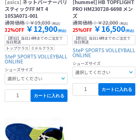
[asics]
ネットバーナーバリ
[hummel] HB TOPFLIGHT
スティックFF MT 4
PRO HM230728-6698 メン
1053A071-001
ズ
通常価格：
￥19,030
通常価格：
￥22,000
(税込)
(税込)
￥12,900
￥16,500
32%OFF
25%OFF
(税込)
(税込)
【即日】当日14時までのご注文で
【即日】当日14時までのご注文で
当日発送
当日発送
トップクラス
ミドルクラス
SteP SPORTS VOLLEYBALL
ONLINE
SteP SPORTS VOLLEYBALL
ONLINE
シューズサイズ
シューズサイズ
カートに入れる
カートに入れる