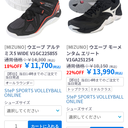
[MIZUNO]
ウエーブ アルテ
[MIZUNO]
ウエーブ モーメ
ミス5 WIDE V1GC225855
ンタム エリート
通常価格：
￥14,300
V1GA251254
(税込)
￥11,700
通常価格：
￥18,150
18%OFF
(税込)
(税込)
￥13,990
22%OFF
(税込)
【即日】当日14時までのご注文で
当日発送
【即日】当日14時までのご注文で
オールラウンダー
当日発送
トップクラス
ミドルクラス
SteP SPORTS VOLLEYBALL
ONLINE
SteP SPORTS VOLLEYBALL
ONLINE
シューズサイズ
シューズサイズ
カートに入れる