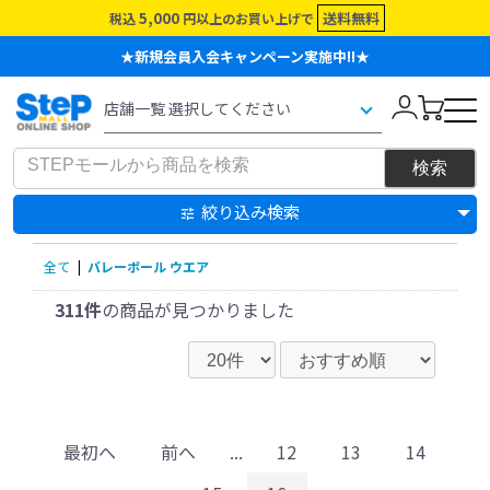
5,000
送料無料
税込
円以上のお買い上げで
★新規会員入会キャンペーン実施中!!★
絞り込み検索
全て
|
バレーボール ウエア
311件
の商品が見つかりました
最初へ
前へ
...
12
13
14