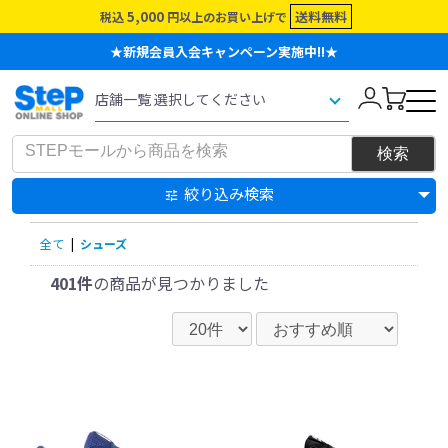
5,000
送料無料
税込
円以上のお買い上げで
★新規会員入会キャンペーン実施中!!★
絞り込み検索
全て
|
シューズ
401件
の商品が見つかりました