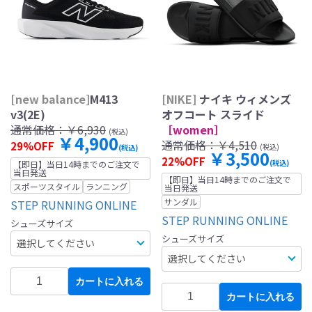
[new balance]
M413
[NIKE]
ナイキ ウィメンズ
v3(2E)
オフコート スライド
通常価格：
￥6,930
［women］
(税込)
￥4,900
通常価格：
￥4,510
29%OFF
(税込)
(税込)
￥3,500
22%OFF
(税込)
【即日】当日14時までのご注文で
当日発送
【即日】当日14時までのご注文で
スポーツスタイル
ランニング
当日発送
サンダル
STEP RUNNING ONLINE
STEP RUNNING ONLINE
シューズサイズ
シューズサイズ
カートに入れる
カートに入れる