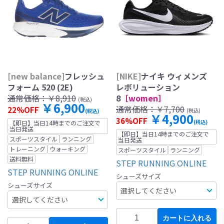
[new balance]
フレッシュ
[NIKE]
ナイキ ウィメンズ
フォーム 520 (2E)
レボリューション
通常価格：
￥8,910
8
［women］
(税込)
￥6,900
通常価格：
￥7,700
22%OFF
(税込)
(税込)
￥4,900
36%OFF
(税込)
【即日】当日14時までのご注文で
当日発送
【即日】当日14時までのご注文で
スポーツスタイル
ランニング
当日発送
トレーニング
ウォーキング
スポーツスタイル
ランニング
送料無料
STEP RUNNING ONLINE
STEP RUNNING ONLINE
シューズサイズ
シューズサイズ
カートに入れる