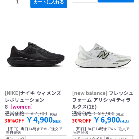
カートに入れる
[NIKE]
ナイキ ウィメンズ
[new balance]
フレッシュ
レボリューション
フォーム アリシ v4 ティラ
8
［women］
ルクス(2E)
通常価格：
￥7,700
通常価格：
￥9,900
(税込)
(税込)
￥4,900
￥6,900
36%OFF
30%OFF
(税込)
(税込)
【即日】当日14時までのご注文で
【即日】当日14時までのご注文で
当日発送
当日発送
ランニング
スポーツスタイル
ライフスタイル