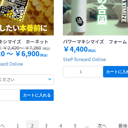
キシマイズ ホーネット
パワーマキシマイズ フォーム
￥4,400
：
￥2,420～ ￥7,260
(税込)
0 ～ ￥6,900
(税込)
(税込)
SteP forward Online
ward Online
カートに入
カートに入れる
前へ
1
2
3
4
5
...
次へ
最後