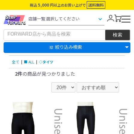
5,000
送料無料
税込
円以上のお買い上げで
絞り込み検索
全て
|
■ ALL
|
◇タイツ
2件
の商品が見つかりました